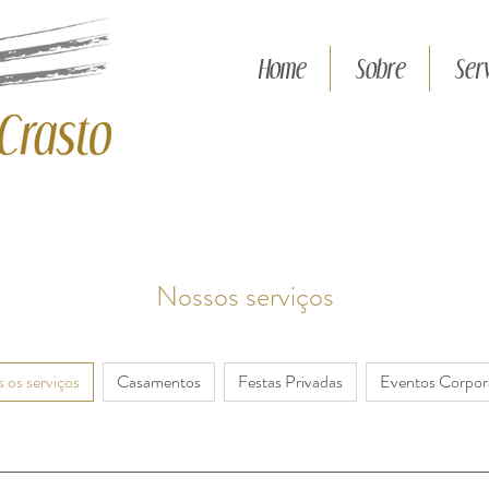
Home
Sobre
Serv
Nossos serviços
 os serviços
Casamentos
Festas Privadas
Eventos Corpor